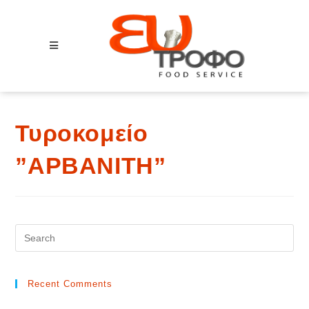
M
o
b
i
l
Τυροκομείο
e
M
”ΑΡΒΑΝΙΤΗ”
e
n
u
Recent Comments