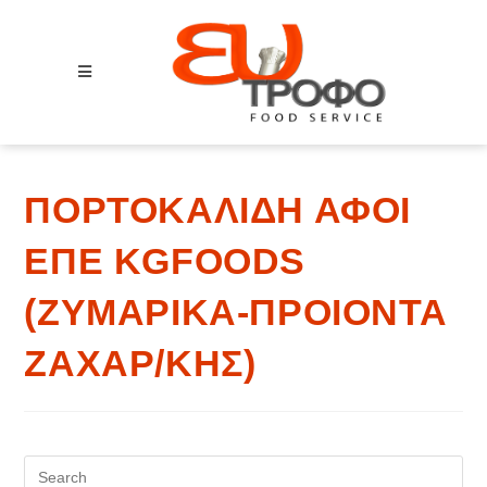
M
o
b
i
l
ΠΟΡΤΟΚΑΛΙΔΗ ΑΦΟΙ
e
M
ΕΠΕ KGFOODS
e
n
(ΖΥΜΑΡΙΚΑ-ΠΡΟΙΟΝΤΑ
u
ΖΑΧΑΡ/ΚΗΣ)